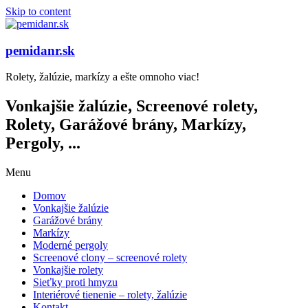
Skip to content
pemidanr.sk
Rolety, žalúzie, markízy a ešte omnoho viac!
Vonkajšie žalúzie, Screenové rolety,
Rolety, Garážové brány, Markízy,
Pergoly, ...
Menu
Domov
Vonkajšie žalúzie
Garážové brány
Markízy
Moderné pergoly
Screenové clony – screenové rolety
Vonkajšie rolety
Sieťky proti hmyzu
Interiérové tienenie – rolety, žalúzie
Kontakt