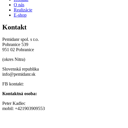
O nás
Realizácie
E-shop
Kontakt
Pemidanr spol. s r.o.
Pohranice 539
951 02 Pohranice
(okres Nitra)
Slovenská republika
info@pemidanr.sk
FB kontakt:
Kontaktná osoba:
Peter Kadlec
mobil: +421903909553