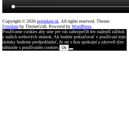
Copyright © 2026
pemidanr.sk
. All rights reserved. Theme:
Freedom
by ThemeGrill. Powered by
WordPress
.
Používame cookies aby sme pre vás zabezpečili ten najlepší zážitok
z našich webových stránok. Ak budete pokračovať v používaní tejto
stránky budeme predpokladať, že ste s ňou spokojní a zároveň tým
súhlasíte s používaním cookies.
Ok