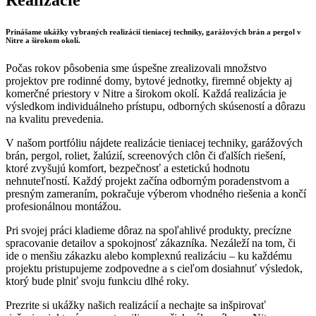
Prinášame ukážky vybraných realizácií tieniacej techniky, garážových brán a pergol v
Nitre a širokom okolí.
Počas rokov pôsobenia sme úspešne zrealizovali množstvo
projektov pre rodinné domy, bytové jednotky, firemné objekty aj
komerčné priestory v Nitre a širokom okolí. Každá realizácia je
výsledkom individuálneho prístupu, odborných skúseností a dôrazu
na kvalitu prevedenia.
V našom portfóliu nájdete realizácie tieniacej techniky, garážových
brán, pergol, roliet, žalúzií, screenových clôn či ďalších riešení,
ktoré zvyšujú komfort, bezpečnosť a estetickú hodnotu
nehnuteľností. Každý projekt začína odborným poradenstvom a
presným zameraním, pokračuje výberom vhodného riešenia a končí
profesionálnou montážou.
Pri svojej práci kladieme dôraz na spoľahlivé produkty, precízne
spracovanie detailov a spokojnosť zákazníka. Nezáleží na tom, či
ide o menšiu zákazku alebo komplexnú realizáciu – ku každému
projektu pristupujeme zodpovedne a s cieľom dosiahnuť výsledok,
ktorý bude plniť svoju funkciu dlhé roky.
Prezrite si ukážky našich realizácií a nechajte sa inšpirovať