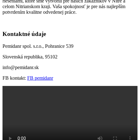
riešeniami, ktoré sme vytvorili pre našich zákazníkov v Nitre a
celom Nitrianskom kraji. Vaša spokojnosť je pre nás najlepším
potvrdením kvalitne odvedenej práce.
Kontaktné údaje
Pemidanr spol. s.r.o., Pohranice 539
Slovenská republika, 95102
info@pemidanr.sk
FB kontakt:
FB pemidanr