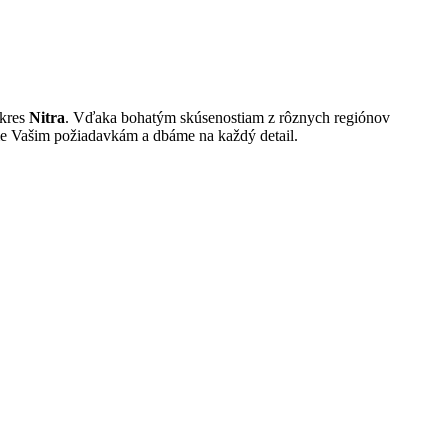
okres
Nitra
. Vďaka bohatým skúsenostiam z rôznych regiónov
me Vašim požiadavkám a dbáme na každý detail.