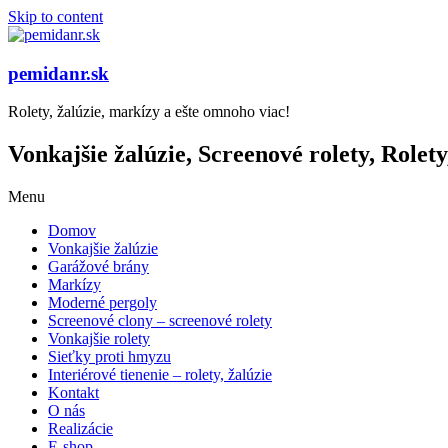
Skip to content
pemidanr.sk
Rolety, žalúzie, markízy a ešte omnoho viac!
Vonkajšie žalúzie, Screenové rolety, Rolety
Menu
Domov
Vonkajšie žalúzie
Garážové brány
Markízy
Moderné pergoly
Screenové clony – screenové rolety
Vonkajšie rolety
Sieťky proti hmyzu
Interiérové tienenie – rolety, žalúzie
Kontakt
O nás
Realizácie
E-shop