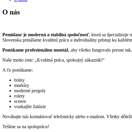
O nás
Pemidanr je moderná a stabilná spoločnosť
, ktorá sa špecializuje
Slovenska prinášame kvalitnú prácu a individuálny prístup ku každé
Ponúkame profesionálnu montáž
, aby všetko fungovalo presne tak
Naše motto znie: „Kvalitná práca, spokojný zákazník!“
A čo ponúkame:
brány
markízy
moderné pergoly
rolety
screen
vonkajšie žalúzie
Neváhajte nás kontaktovať telefonicky alebo e-mailom. Všetky dôležit
Tešíme sa na spoluprácu!